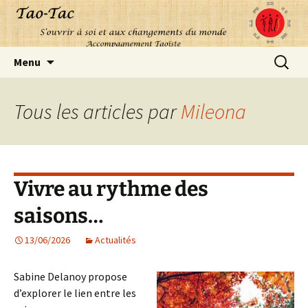
Aller
Recherc
Menu
au
contenu
Tous les articles par
Mileona
Vivre au rythme des
saisons…
13/06/2026
Actualités
Sabine Delanoy propose
d’explorer le lien entre les