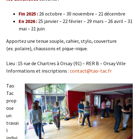
Fin 2025 :
26 octobre – 30 novembre – 21 décembre
En 2026 :
25 janvier – 22 février – 29 mars – 26 avril – 31
mai – 21 juin
Apportez une tenue souple, cahier, stylo, couverture
(ex. polaire), chaussons et pique-nique.
Lieu : 15 rue de Chartres à Orsay (91) – RER B – Orsay Ville
Informations et inscriptions :
contact@tao-tac.fr
Tao
Tac
prop
ose
un
travai
l
indivi