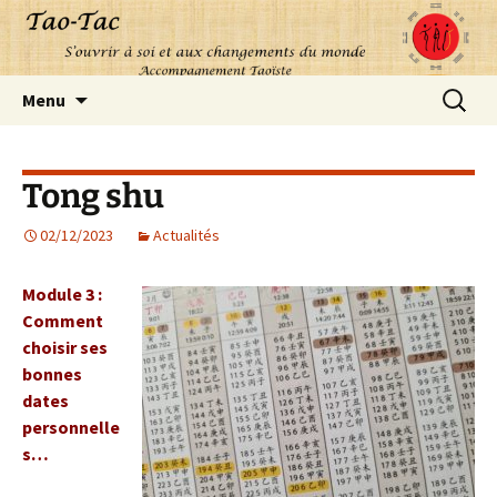
Aller
Recherc
Menu
au
contenu
Tong shu
02/12/2023
Actualités
Module 3 :
Comment
choisir ses
bonnes
dates
personnelle
s…