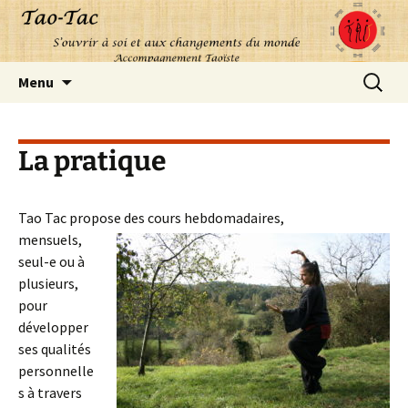
Aller
Recherc
Menu
au
contenu
La pratique
Tao Tac propose des cours hebdomadaires,
mensuels,
seul-e ou à
plusieurs,
pour
développer
ses qualités
personnelle
s à travers