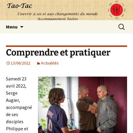
Aller
Recherc
Menu
au
contenu
Comprendre et pratiquer
13/06/2022
Actualités
Samedi 23
avril 2022,
Serge
Augier,
accompagné
de ses
disciples
Philippe et