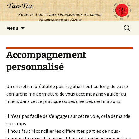
Aller
Recherc
Menu
au
contenu
Accompagnement
personnalisé
Un entretien préalable puis régulier tout au long de votre
démarche me permettra de vous accompagner/guider au
mieux dans cette pratique ou ses diverses déclinaisons.
Il n’est pas facile de s’engager sur cette voie, cela demande
du temps.
Il nous faut réconcilier les différentes parties de nous-
mêmes (le corps, l’énergie et l’esprit), redécouvrir pas à pas