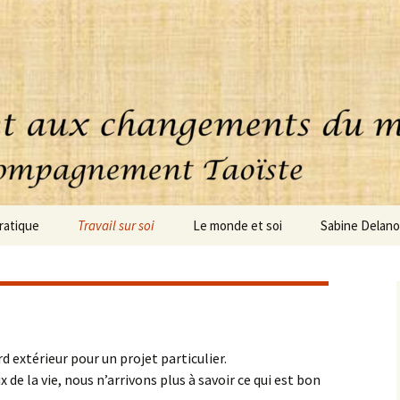
ratique
Travail sur soi
Le monde et soi
Sabine Delan
uoi consiste cette
Accompagnement
ique ?
personnalisé
oignages
Coaching – clarification
d extérieur pour un projet particulier.
Conseils – Projets
ux de la vie, nous n’arrivons plus à savoir ce qui est bon