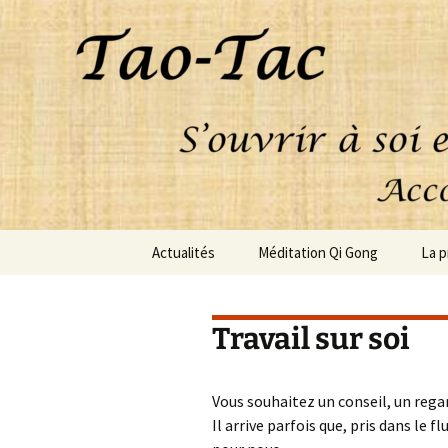
Aller
Actualités
Méditation Qi Gong
La p
au
contenu
Méditation Qi Gong
En q
prat
Travail sur soi
Stage Qi Gong
Tém
Pratique du Dao Yin
Vous souhaitez un conseil, un regar
Il arrive parfois que, pris dans le fl