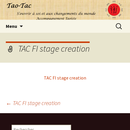
Aller
Recherc
Menu
au
contenu
TAC FI stage creation
TAC FI stage creation
Navigation
←
TAC FI stage creation
des
Rechercher :