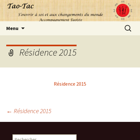
Aller
Recherc
Menu
au
contenu
Résidence 2015
Résidence 2015
Navigation
←
Résidence 2015
des
Rechercher :