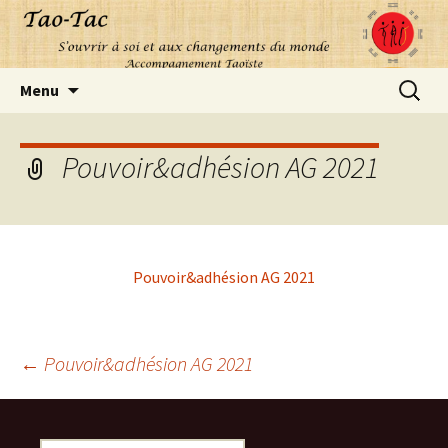
Aller
Recherc
Menu
au
contenu
Pouvoir&adhésion AG 2021
Pouvoir&adhésion AG 2021
Navigation
←
Pouvoir&adhésion AG 2021
des