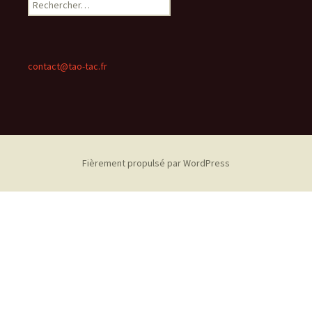
Rechercher :
articles
contact@tao-tac.fr
Fièrement propulsé par WordPress