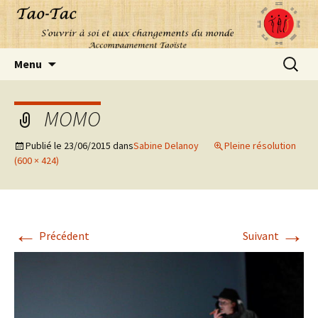
Aller
Recherc
Menu
au
contenu
MOMO
Publié le
23/06/2015
dans
Sabine Delanoy
Pleine résolution
(600 × 424)
←
→
Précédent
Suivant