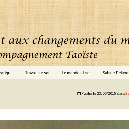
ratique
Travail sur soi
Le monde et soi
Sabine Delano
uoi consiste cette
Accompagnement
ique ?
personnalisé
Publié le
23/06/2015
dans
S
oignages
Coaching – clarification
Conseils – Projets