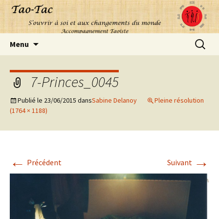
Aller
Recherc
Menu
au
contenu
7-Princes_0045
Publié le
23/06/2015
dans
Sabine Delanoy
Pleine résolution
(1764 × 1188)
←
→
Précédent
Suivant