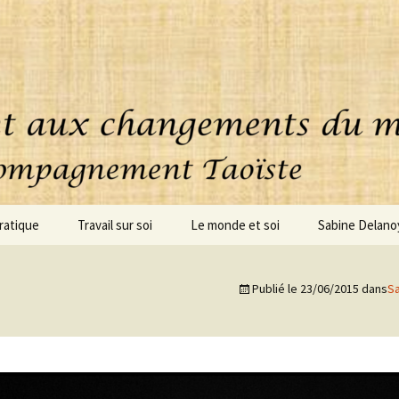
ratique
Travail sur soi
Le monde et soi
Sabine Delano
uoi consiste cette
Accompagnement
ique ?
personnalisé
Publié le
23/06/2015
dans
S
oignages
Coaching – clarification
Conseils – Projets