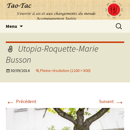
Aller
Recherc
Menu
au
contenu
Utopia-Roquette-Marie
Busson
30/09/2014
Pleine résolution (1200 × 800)
←
→
Précédent
Suivant