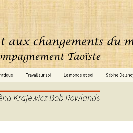
ratique
Travail sur soi
Le monde et soi
Sabine Delano
uoi consiste cette
Accompagnement
ique ?
personnalisé
èna Krajewicz Bob Rowlands
oignages
Coaching – clarification
Conseils – Projets