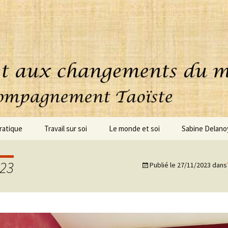
ratique
Travail sur soi
Le monde et soi
Sabine Delano
uoi consiste cette
Accompagnement
ique ?
personnalisé
023
Publié le
27/11/2023
dans
oignages
Coaching – clarification
Conseils – Projets