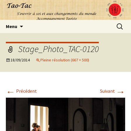
Aller
Recherc
Menu
au
contenu
Stage_Photo_TAC-0120
18/09/2014
Pleine résolution (667 × 500)
←
→
Précédent
Suivant