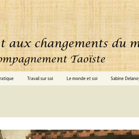
ratique
Travail sur soi
Le monde et soi
Sabine Delano
uoi consiste cette
Accompagnement
ique ?
personnalisé
oignages
Coaching – clarification
Conseils – Projets