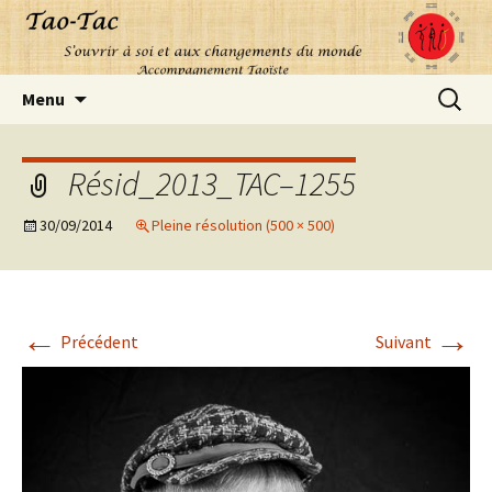
Aller
Recherc
Menu
au
contenu
Résid_2013_TAC–1255
30/09/2014
Pleine résolution (500 × 500)
←
→
Précédent
Suivant