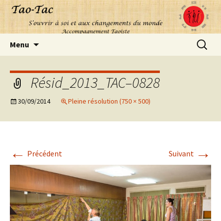
Aller
Recherc
Menu
au
contenu
Résid_2013_TAC–0828
30/09/2014
Pleine résolution (750 × 500)
←
→
Précédent
Suivant