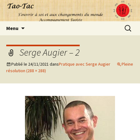
Aller
Recherc
Menu
au
contenu
Serge Augier – 2
Publié le
24/11/2021
dans
Pratique avec Serge Augier
Pleine
résolution (288 × 288)