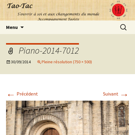
Aller
Recherc
Menu
au
contenu
Piano-2014-7012
30/09/2014
Pleine résolution (750 × 500)
←
→
Précédent
Suivant