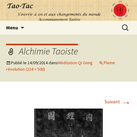
Aller
Recherc
Menu
au
contenu
Alchimie Taoiste
Publié le
14/09/2014
dans
Méditation Qi Gong
Pleine
résolution (224 × 500)
→
Suivant