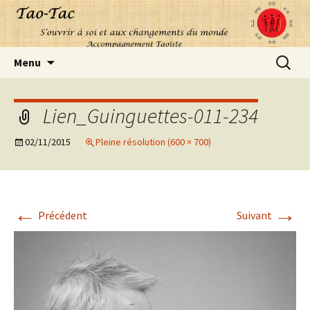
Aller
Recherc
Menu
au
contenu
Lien_Guinguettes-011-234
02/11/2015
Pleine résolution (600 × 700)
←
→
Précédent
Suivant