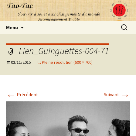
Aller
Recherc
Menu
au
contenu
Lien_Guinguettes-004-71
02/11/2015
Pleine résolution (600 × 700)
←
→
Précédent
Suivant