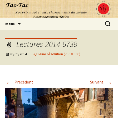
Aller
Recherc
Menu
au
contenu
Lectures-2014-6738
30/09/2014
Pleine résolution (750 × 500)
←
→
Précédent
Suivant