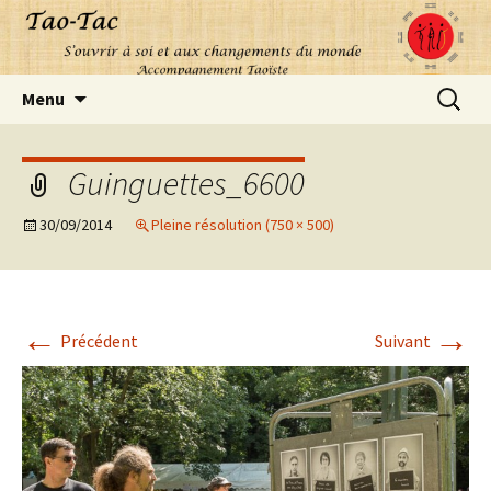
Aller
Recherc
Menu
au
contenu
Guinguettes_6600
30/09/2014
Pleine résolution (750 × 500)
←
→
Précédent
Suivant