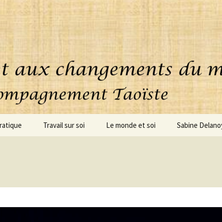
ratique
Travail sur soi
Le monde et soi
Sabine Delano
uoi consiste cette
Accompagnement
ique ?
personnalisé
oignages
Coaching – clarification
Conseils – Projets