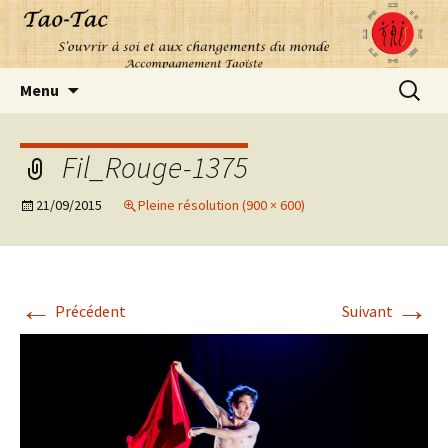
Aller
Recherc
Menu
au
contenu
Fil_Rouge-1375
21/09/2015
Pleine résolution (900 × 600)
←
→
Précédent
Suivant