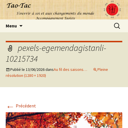
Aller
Recherc
Menu
au
contenu
pexels-egemendagistanli-
10215734
Publié le
13/06/2026
dans
Au fil des saisons…
Pleine
résolution (1280 × 1920)
←
Précédent