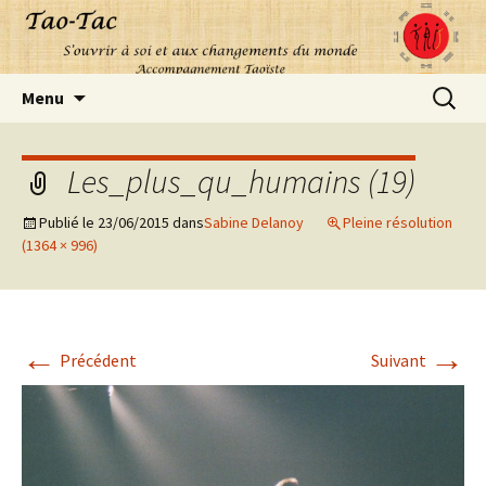
Aller
Recherc
Menu
au
contenu
Les_plus_qu_humains (19)
Publié le
23/06/2015
dans
Sabine Delanoy
Pleine résolution
(1364 × 996)
←
→
Précédent
Suivant