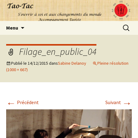
Aller
Recherc
Menu
au
contenu
Filage_en_public_04
Publié le
14/12/2015
dans
Sabine Delanoy
Pleine résolution
(1000 × 667)
←
→
Précédent
Suivant