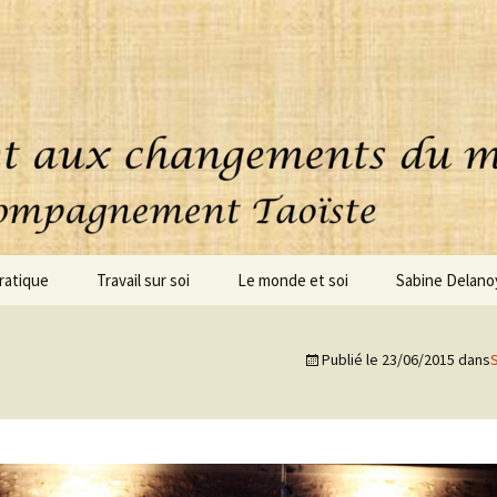
ratique
Travail sur soi
Le monde et soi
Sabine Delano
uoi consiste cette
Accompagnement
ique ?
personnalisé
Publié le
23/06/2015
dans
oignages
Coaching – clarification
Conseils – Projets