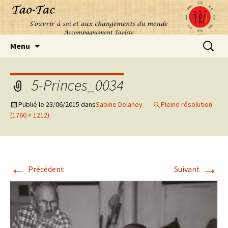
Aller
Recherc
Menu
au
contenu
5-Princes_0034
Publié le
23/06/2015
dans
Sabine Delanoy
Pleine résolution
(1760 × 1212)
←
→
Précédent
Suivant