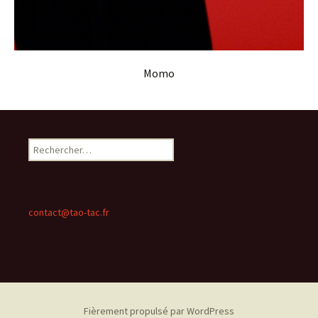
Momo
Rechercher :
contact@tao-tac.fr
Fièrement propulsé par WordPress