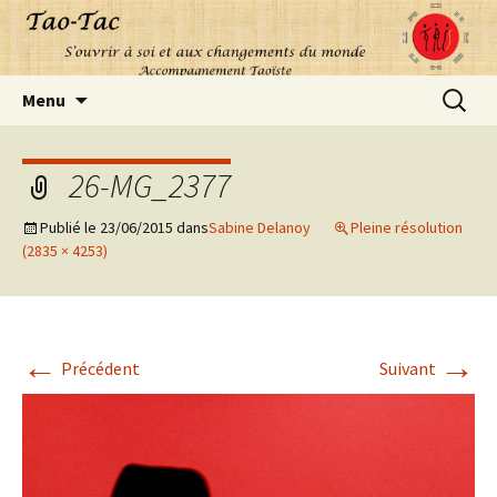
Aller
Recherc
Menu
au
contenu
26-MG_2377
Publié le
23/06/2015
dans
Sabine Delanoy
Pleine résolution
(2835 × 4253)
←
→
Précédent
Suivant