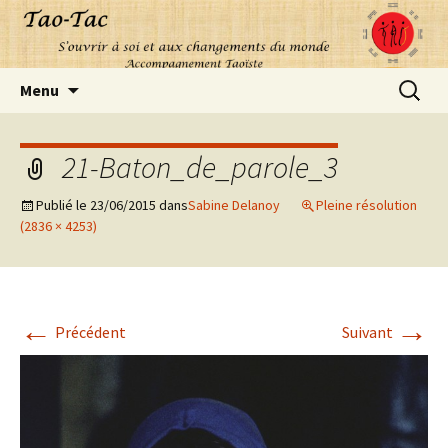
Aller
Recherc
Menu
au
contenu
21-Baton_de_parole_3
Publié le
23/06/2015
dans
Sabine Delanoy
Pleine résolution
(2836 × 4253)
←
→
Précédent
Suivant