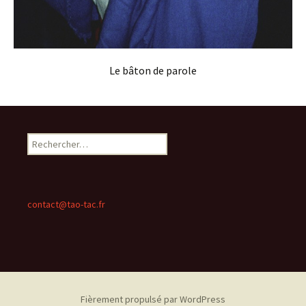
Le bâton de parole
Rechercher :
contact@tao-tac.fr
Fièrement propulsé par WordPress