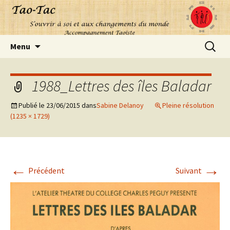
Aller
Recherc
Menu
au
contenu
1988_Lettres des îles Baladar
Publié le
23/06/2015
dans
Sabine Delanoy
Pleine résolution
(1235 × 1729)
←
→
Précédent
Suivant