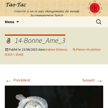
Aller
Recherc
Menu
au
contenu
14-Bonne_Ame_3
Publié le
23/06/2015
dans
Sabine Delanoy
Pleine résolution
(5315 × 3543)
←
→
Précédent
Suivant