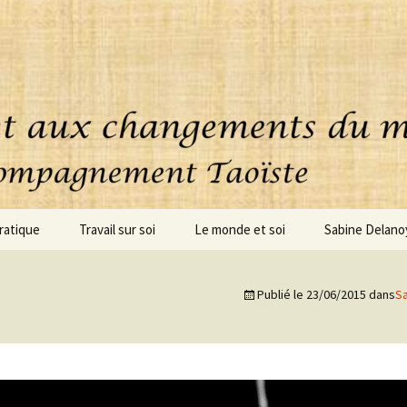
ratique
Travail sur soi
Le monde et soi
Sabine Delano
uoi consiste cette
Accompagnement
ique ?
personnalisé
Publié le
23/06/2015
dans
S
oignages
Coaching – clarification
Conseils – Projets