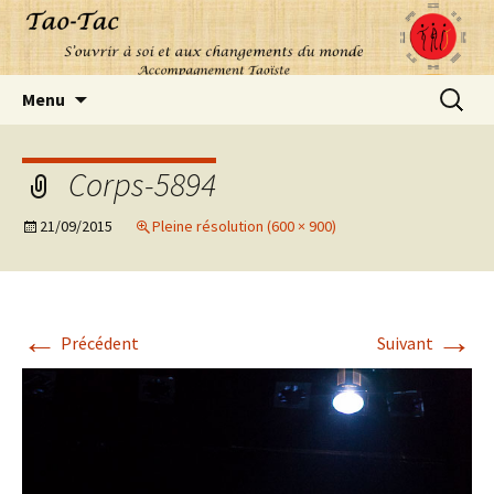
Aller
Recherc
Menu
au
contenu
Corps-5894
21/09/2015
Pleine résolution (600 × 900)
←
→
Précédent
Suivant