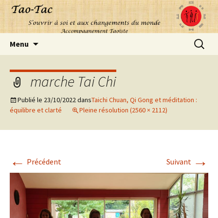
Aller
Recherc
Menu
au
contenu
marche Tai Chi
Publié le
23/10/2022
dans
Taichi Chuan, Qi Gong et méditation :
équilibre et clarté
Pleine résolution (2560 × 2112)
←
→
Précédent
Suivant