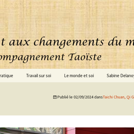
ratique
Travail sur soi
Le monde et soi
Sabine Delano
uoi consiste cette
Accompagnement
ique ?
personnalisé
Publié le
02/09/2024
dans
Taichi Chuan, Qi G
oignages
Coaching – clarification
Conseils – Projets