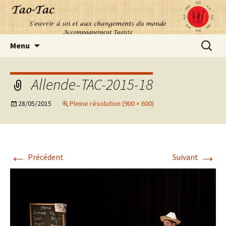
Aller
Recherc
Menu
au
contenu
Allende-TAC-2015-18
28/05/2015
Pleine résolution (900 × 600)
←
→
Précédent
Suivant