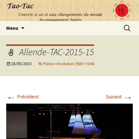
Aller
Recherc
Menu
au
contenu
Allende-TAC-2015-15
28/05/2015
Pleine résolution (900 × 506)
←
→
Précédent
Suivant