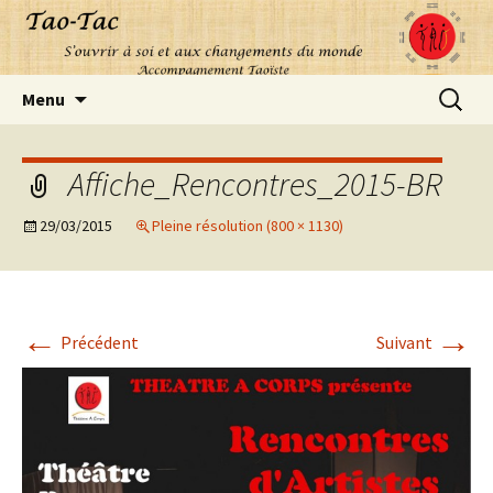
Aller
Recherc
Menu
au
contenu
Affiche_Rencontres_2015-BR
29/03/2015
Pleine résolution (800 × 1130)
←
→
Précédent
Suivant